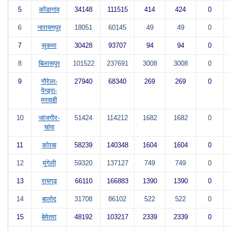
5
कोंडागांव
34148
111515
414
424
0
6
नारायणपुर
18051
60145
49
49
0
7
सुकमा
30428
93707
94
94
0
8
बिलासपुर
101522
237691
3008
3008
0
9
गौरेला-
27940
68340
269
269
0
पेन्ड्रा-
मरवाही
10
जांजगीर-
51424
114212
1682
1682
0
चांपा
11
कोरबा
58239
140348
1604
1604
0
12
मुंगेली
59320
137127
749
749
0
13
रायगढ़
66110
166883
1390
1390
0
14
बालोद
31708
86102
522
522
0
15
बेमेतरा
48192
103217
2339
2339
0