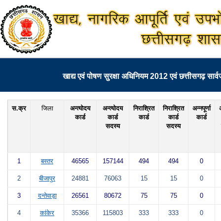
खाद्य एवं पोषण सुरक्षा अधिनियम 2012 एवं छत्तीसगढ़ सार
स.क्र
जिला
अन्‍त्‍योदय
अन्‍त्‍योदय
निराश्रित
निराश्रित
अन्नपूर्णा
अ
कार्ड
कार्ड
कार्ड
कार्ड
कार्ड
सदस्य
सदस्य
1
बस्तर
46565
157144
494
494
0
2
बीजापुर
24881
76063
15
15
0
3
दन्तेवाड़ा
26561
80672
75
75
0
4
कांकेर
35366
115803
333
333
0