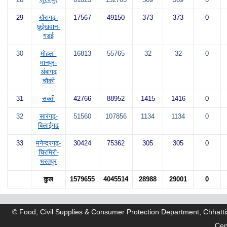
29
खैरागढ़-
17567
49150
373
373
0
छुईखदान-
गडंई
30
मोहला-
16813
55765
32
32
0
मानपुर-
अंबागढ़
चौकी
31
सक्ती
42766
88952
1415
1416
0
32
सारंगढ़-
51560
107856
1134
1134
0
बिलाईगढ
33
मनेन्द्रगढ़-
30424
75362
305
305
0
चिरमिरी-
भरतपुर
कुल
1579655
4045514
28988
29001
0
© Food, Civil Supplies & Consumer Protection Department, Chhatti
Cen