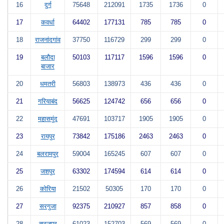
16
दुर्ग
75648
212091
1735
1736
0
17
कवर्धा
64402
177131
785
785
0
18
राजनांदगांव
37750
116729
299
299
0
19
बलौदा
50103
117117
1596
1596
0
बाजार
20
धमतरी
56803
138973
436
436
0
21
गरियाबंद
56625
124742
656
656
0
22
महासमुंद
47691
103717
1905
1905
0
23
रायपुर
73842
175186
2463
2463
0
24
बलरामपुर
59004
165245
607
607
0
25
जशपुर
63302
174594
614
614
0
26
कोरिया
21502
50305
170
170
0
27
सरगुजा
92375
210927
857
858
0
28
सुरजपुर
61023
152703
569
569
0